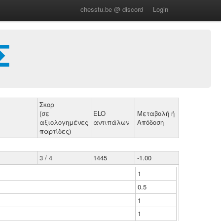
chesstu.be @ discord
Login
Σ
Σκορ
(σε
ELO
Μεταβολή ή
αξιολογημένες
αντιπάλων
Απόδοση
παρτίδες)
3 / 4
1445
-1.00
1
0.5
1
1