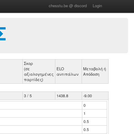
chesstu.be @ discord
Login
Σ
Σκορ
(σε
ELO
Μεταβολή ή
αξιολογημένες
αντιπάλων
Απόδοση
παρτίδες)
3 / 5
1438.8
-9.00
0
1
0.5
0.5