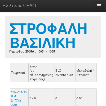
Ελληνικά ΕΛΟ
Περί
ΣΤΡΟΦΑΛΗ
ΒΑΣΙΛΙΚΗ
chesstu.be @ discord
Login
Περίοδος 2006A
: 1095 -> 1095
Σκορ
(σε
ELO
Μεταβολή ή
Τουρνουά
αξιολογημένες
αντιπάλων
Απόδοση
παρτίδες)
ΥΠΟΛΟΙΠΑ
Φ.Α.
0 / 0
0
0.00
ΕΤΟΥΣ
2005