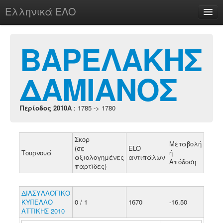
Ελληνικά ΕΛΟ
Περί
ΒΑΡΕΛΑΚΗΣ
ΔΑΜΙΑΝΟΣ
chesstu.be @ discord
Login
Περίοδος 2010A
: 1785 -> 1780
Σκορ
Μεταβολή
(σε
ELO
Τουρνουά
ή
αξιολογημένες
αντιπάλων
Απόδοση
παρτίδες)
ΔΙΑΣΥΛΛΟΓΙΚΟ
ΚΥΠΕΛΛΟ
0 / 1
1670
-16.50
ΑΤΤΙΚΗΣ 2010