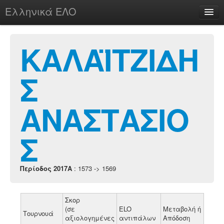
Ελληνικά ΕΛΟ
Περί
ΚΑΛΑΪΤΖΙΔΗ
Σ
chesstu.be @ discord
Login
ΑΝΑΣΤΑΣΙΟ
Σ
Περίοδος 2017A
: 1573 -> 1569
Σκορ
(σε
ELO
Μεταβολή ή
Τουρνουά
αξιολογημένες
αντιπάλων
Απόδοση