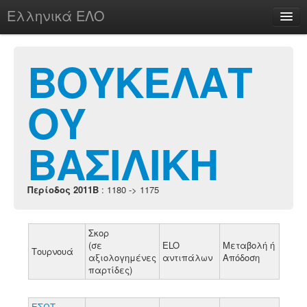
Ελληνικά ΕΛΟ
Περί
ΒΟΥΚΕΛΑΤ
ΟΥ
chesstu.be @ discord
Login
ΒΑΣΙΛΙΚΗ
Περίοδος 2011B
: 1180 -> 1175
Σκορ
(σε
ELO
Μεταβολή ή
Τουρνουά
αξιολογημένες
αντιπάλων
Απόδοση
παρτίδες)
ΕΣΩΤ.