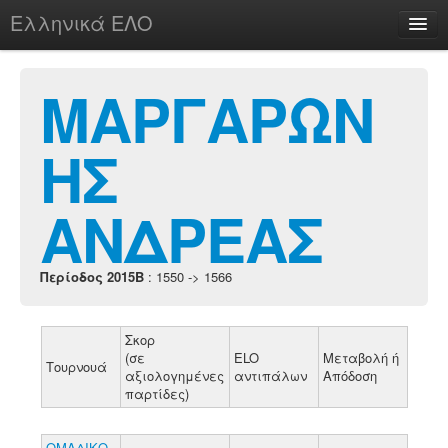
Ελληνικά ΕΛΟ
Περί
ΜΑΡΓΑΡΩΝ
ΗΣ
chesstu.be @ discord
Login
ΑΝΔΡΕΑΣ
Περίοδος 2015B
: 1550 -> 1566
Σκορ
(σε
ELO
Μεταβολή ή
Τουρνουά
αξιολογημένες
αντιπάλων
Απόδοση
παρτίδες)
ΟΜΑΔΙΚΟ