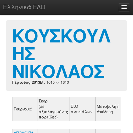
Ελληνικά ΕΛΟ
Περί
ΚΟΥΣΚΟΥΛ
ΗΣ
chesstu.be @ discord
Login
ΝΙΚΟΛΑΟΣ
Περίοδος 2013B
: 1615 -> 1610
Σκορ
(σε
ELO
Μεταβολή ή
Τουρνουά
αξιολογημένες
αντιπάλων
Απόδοση
παρτίδες)
ΥΠΟΛΟΙΠΑ