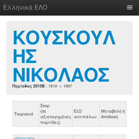
Ελληνικά ΕΛΟ
Περί
ΚΟΥΣΚΟΥΛ
ΗΣ
chesstu.be @ discord
Login
ΝΙΚΟΛΑΟΣ
Περίοδος 2015B
: 1610 -> 1597
Σκορ
(σε
ELO
Μεταβολή ή
Τουρνουά
αξιολογημένες
αντιπάλων
Απόδοση
παρτίδες)
ΥΠΟΛΟΙΠΑ