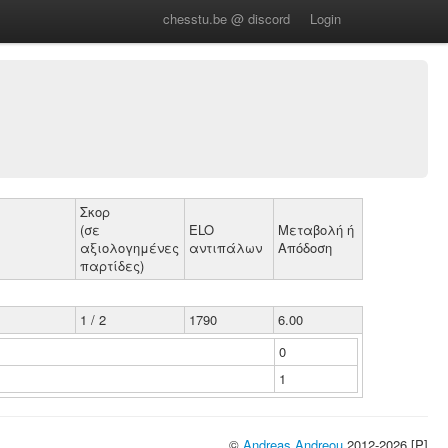
chesstu.be @ discord
Login
Σκορ
(σε
ELO
Μεταβολή ή
αξιολογημένες
αντιπάλων
Απόδοση
παρτίδες)
1 / 2
1790
6.00
0
1
©
Andreas Andreou
2012-2026 [P]