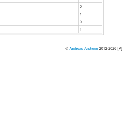
0
1
0
1
©
Andreas Andreou
2012-2026 [P]