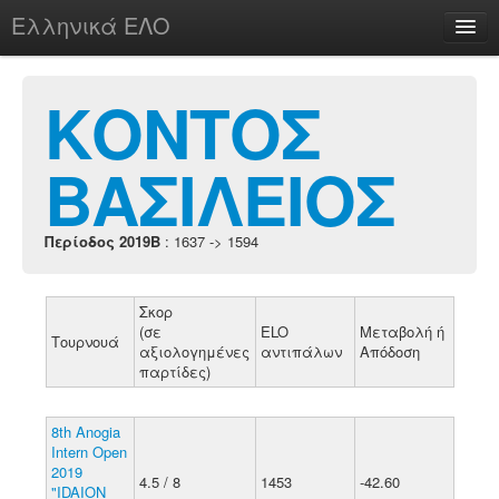
Ελληνικά ΕΛΟ
Περί
ΚΟΝΤΟΣ
ΒΑΣΙΛΕΙΟΣ
chesstu.be @ discord
Login
Περίοδος 2019B
: 1637 -> 1594
Σκορ
(σε
ELO
Μεταβολή ή
Τουρνουά
αξιολογημένες
αντιπάλων
Απόδοση
παρτίδες)
8th Anogia
Intern Open
2019
4.5 / 8
1453
-42.60
"IDAION