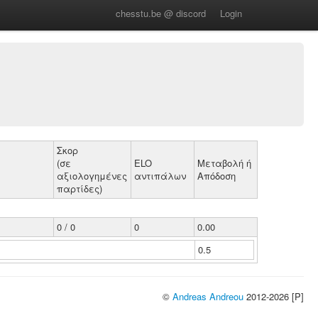
chesstu.be @ discord
Login
Σκορ
(σε
ELO
Μεταβολή ή
αξιολογημένες
αντιπάλων
Απόδοση
παρτίδες)
0 / 0
0
0.00
0.5
©
Andreas Andreou
2012-2026 [P]