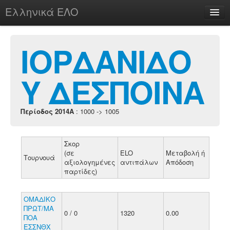
Ελληνικά ΕΛΟ
Περί
ΙΟΡΔΑΝΙΔΟ
Υ ΔΕΣΠΟΙΝΑ
chesstu.be @ discord
Login
Περίοδος 2014A
: 1000 -> 1005
Σκορ
(σε
ELO
Μεταβολή ή
Τουρνουά
αξιολογημένες
αντιπάλων
Απόδοση
παρτίδες)
ΟΜΑΔΙΚΟ
ΠΡΩΤ/ΜΑ
0 / 0
1320
0.00
ΠΟΑ
ΕΣΣΝΘΧ