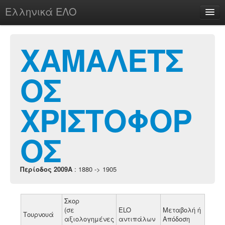
Ελληνικά ΕΛΟ
Περί
ΧΑΜΑΛΕΤΣ
ΟΣ
chesstu.be @ discord
Login
ΧΡΙΣΤΟΦΟΡ
ΟΣ
Περίοδος 2009A
: 1880 -> 1905
Σκορ
(σε
ELO
Μεταβολή ή
Τουρνουά
αξιολογημένες
αντιπάλων
Απόδοση