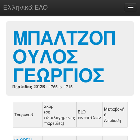
Ελληνικά ΕΛΟ
Περί
ΜΠΑΛΤΖΟΠ
ΟΥΛΟΣ
chesstu.be @ discord
Login
ΓΕΩΡΓΙΟΣ
Περίοδος 2012B
: 1765 -> 1715
Σκορ
Μεταβολή
(σε
ELO
Τουρνουά
ή
αξιολογημένες
αντιπάλων
Απόδοση
παρτίδες)
9ο ΟΡΕΝ