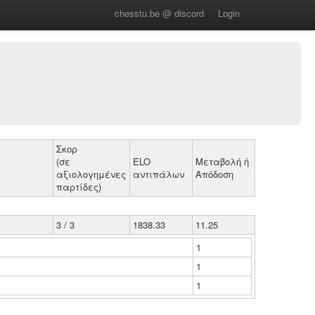
chesstu.be @ discord
Login
Σκορ
(σε
ELO
Μεταβολή ή
αξιολογημένες
αντιπάλων
Απόδοση
παρτίδες)
3 / 3
1838.33
11.25
1
1
1