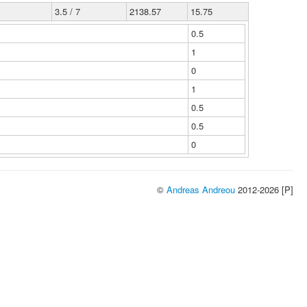
3.5 / 7
2138.57
15.75
0.5
1
0
1
0.5
0.5
0
©
Andreas Andreou
2012-2026 [P]