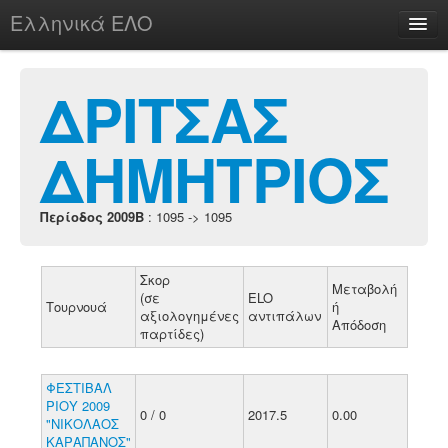
Ελληνικά ΕΛΟ
Περί
ΔΡΙΤΣΑΣ
ΔΗΜΗΤΡΙΟΣ
chesstu.be @ discord
Login
Περίοδος 2009B
: 1095 -> 1095
Σκορ
Μεταβολή
(σε
ELO
Τουρνουά
ή
αξιολογημένες
αντιπάλων
Απόδοση
παρτίδες)
ΦΕΣΤΙΒΑΛ
ΡΙΟΥ 2009
0 / 0
2017.5
0.00
"ΝΙΚΟΛΑΟΣ
ΚΑΡΑΠΑΝΟΣ"