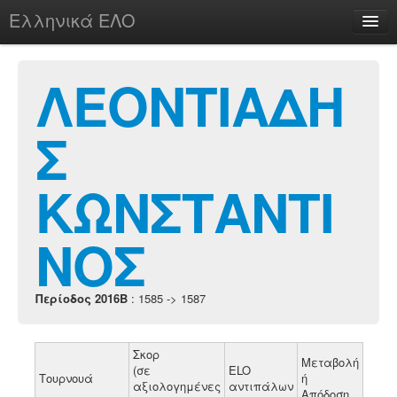
Ελληνικά ΕΛΟ
Περί
ΛΕΟΝΤΙΑΔΗ
Σ
chesstu.be @ discord
Login
ΚΩΝΣΤΑΝΤΙ
ΝΟΣ
Περίοδος 2016B
: 1585 -> 1587
Σκορ
Μεταβολή
(σε
ELO
Τουρνουά
ή
αξιολογημένες
αντιπάλων
Απόδοση