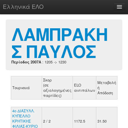
Ελληνικά ΕΛΟ
Περί
ΛΑΜΠΡΑΚΗ
Σ ΠΑΥΛΟΣ
chesstu.be @ discord
Login
Περίοδος 2007A
: 1205 -> 1230
Σκορ
Μεταβολή
(σε
ELO
Τουρνουά
ή
αξιολογημένες
αντιπάλων
Απόδοση
παρτίδες)
4ο ΔΙΑΣΥΛΛ.
ΚΥΠΕΛΛΟ
ΚΡΗΤΙΚΗΣ
2 / 2
1172.5
31.50
ΦΙΛΙΑΣ-ΚΥΡΙΟ