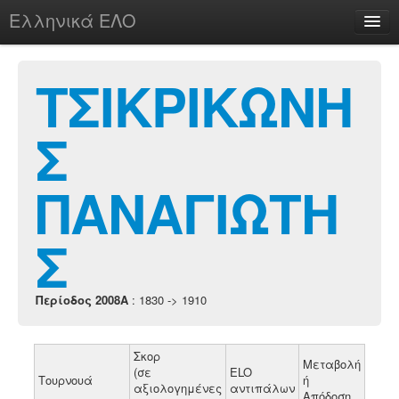
Ελληνικά ΕΛΟ
Περί
ΤΣΙΚΡΙΚΩΝΗ
Σ
chesstu.be @ discord
Login
ΠΑΝΑΓΙΩΤΗ
Σ
Περίοδος 2008A
: 1830 -> 1910
Σκορ
Μεταβολή
(σε
ELO
Τουρνουά
ή
αξιολογημένες
αντιπάλων
Απόδοση