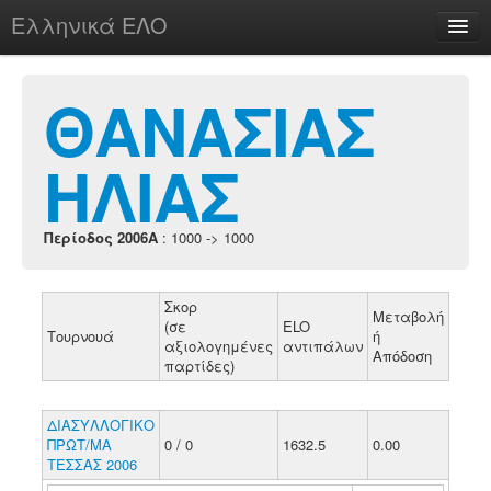
Ελληνικά ΕΛΟ
Περί
ΘΑΝΑΣΙΑΣ
ΗΛΙΑΣ
chesstu.be @ discord
Login
Περίοδος 2006A
: 1000 -> 1000
Σκορ
Μεταβολή
(σε
ELO
Τουρνουά
ή
αξιολογημένες
αντιπάλων
Απόδοση
παρτίδες)
ΔΙΑΣΥΛΛΟΓΙΚΟ
ΠΡΩΤ/ΜΑ
0 / 0
1632.5
0.00
ΤΕΣΣΑΣ 2006