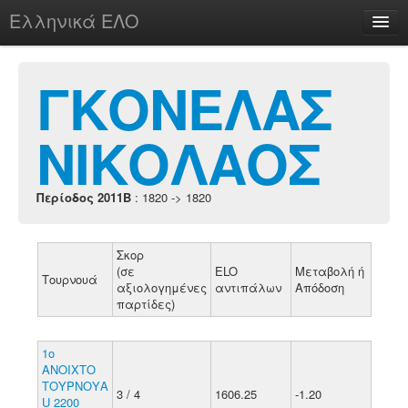
Ελληνικά ΕΛΟ
Περί
ΓΚΟΝΕΛΑΣ
ΝΙΚΟΛΑΟΣ
chesstu.be @ discord
Login
Περίοδος 2011B
: 1820 -> 1820
Σκορ
(σε
ELO
Μεταβολή ή
Τουρνουά
αξιολογημένες
αντιπάλων
Απόδοση
παρτίδες)
1ο
ΑΝΟΙΧΤΟ
ΤΟΥΡΝΟΥΑ
3 / 4
1606.25
-1.20
U 2200