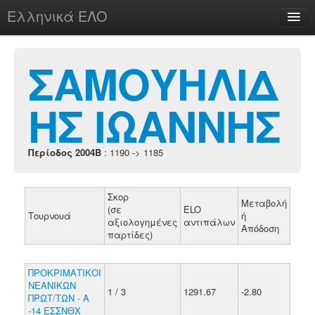
Ελληνικά ΕΛΟ
Περί
ΣΑΜΟΥΗΛΙΔ
ΗΣ ΙΩΑΝΝΗΣ
chesstu.be @ discord
Login
Περίοδος 2004B
: 1190 -> 1185
Σκορ
Μεταβολή
(σε
ELO
Τουρνουά
ή
αξιολογημένες
αντιπάλων
Απόδοση
παρτίδες)
ΠΡΟΚΡΙΜΑΤΙΚΟΙ
ΝΕΑΝΙΚΩΝ
1 / 3
1291.67
-2.80
ΠΡΩΤ/ΤΩΝ - Α
-14 ΕΣΣΝΘΧ