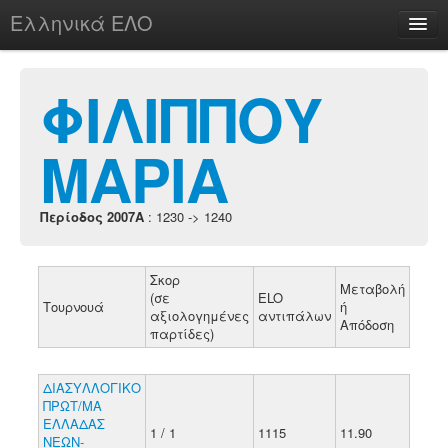
Ελληνικά ΕΛΟ
Περί
ΦΙΛΙΠΠΟΥ
ΜΑΡΙΑ
chesstu.be @ discord
Login
Περίοδος 2007A
: 1230 -> 1240
Σκορ
Μεταβολή
(σε
ELO
Τουρνουά
ή
αξιολογημένες
αντιπάλων
Απόδοση
παρτίδες)
ΔΙΑΣΥΛΛΟΓΙΚΟ
ΠΡΩΤ/ΜΑ
ΕΛΛΑΔΑΣ
1 / 1
1115
11.90
ΝΕΩΝ-