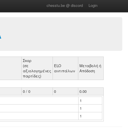
chesstu.be @ discord
Login
Α
Σκορ
(σε
ELO
Μεταβολή ή
αξιολογημένες
αντιπάλων
Απόδοση
παρτίδες)
0 / 0
0
0.00
1
1
1