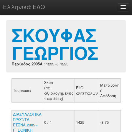
Ελληνικά ΕΛΟ
Περί
ΣΚΟΥΦΑΣ
ΓΕΩΡΓΙΟΣ
chesstu.be @ discord
Login
Περίοδος 2005A
: 1235 -> 1225
Σκορ
Μεταβολή
(σε
ELO
Τουρνουά
ή
αξιολογημένες
αντιπάλων
Απόδοση
παρτίδες)
ΔΙΑΣΥΛΛΟΓΙΚΑ
ΠΡΩΤ/ΤΑ
0 / 1
1425
-8.75
ΕΣΣΝΑ 2005 -
Γ΄ ΕΘΝΙΚΗ