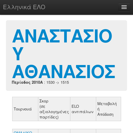
Ελληνικά ΕΛΟ
Περί
ΑΝΑΣΤΑΣΙΟ
Υ
chesstu.be @ discord
Login
ΑΘΑΝΑΣΙΟΣ
Περίοδος 2010A
: 1530 -> 1515
Σκορ
Μεταβολή
(σε
ELO
Τουρνουά
ή
αξιολογημένες
αντιπάλων
Απόδοση
παρτίδες)
ΟΜΑΔΙΚΟ