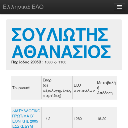
Ελληνικά ΕΛΟ
Περί
ΣΟΥΛΙΩΤΗΣ
ΑΘΑΝΑΣΙΟΣ
chesstu.be @ discord
Login
Περίοδος 2005B
: 1080 -> 1100
Σκορ
Μεταβολή
(σε
ELO
Τουρνουά
ή
αξιολογημένες
αντιπάλων
Απόδοση
παρτίδες)
ΔΙΑΣΥΛΛΟΓΙΚΟ
ΠΡΩΤ/ΜΑ Β΄
1 / 2
1280
18.20
ΕΘΝΙΚΗΣ 2005
ΕΣΣΚΕΔΥΜ