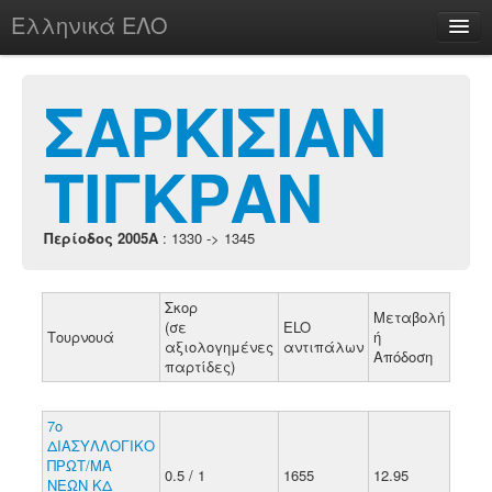
Ελληνικά ΕΛΟ
Περί
ΣΑΡΚΙΣΙΑΝ
ΤΙΓΚΡΑΝ
chesstu.be @ discord
Login
Περίοδος 2005A
: 1330 -> 1345
Σκορ
Μεταβολή
(σε
ELO
Τουρνουά
ή
αξιολογημένες
αντιπάλων
Απόδοση
παρτίδες)
7ο
ΔΙΑΣΥΛΛΟΓΙΚΟ
ΠΡΩΤ/ΜΑ
0.5 / 1
1655
12.95
ΝΕΩΝ ΚΔ