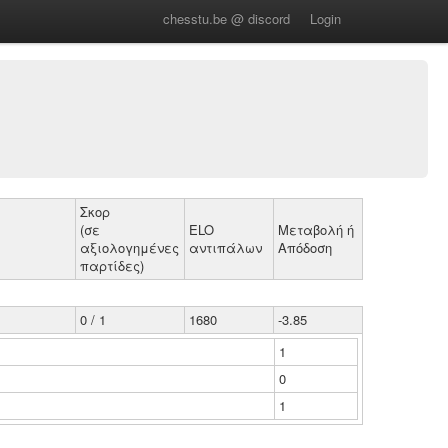
chesstu.be @ discord
Login
Σκορ
(σε
ELO
Μεταβολή ή
αξιολογημένες
αντιπάλων
Απόδοση
παρτίδες)
0 / 1
1680
-3.85
1
0
1