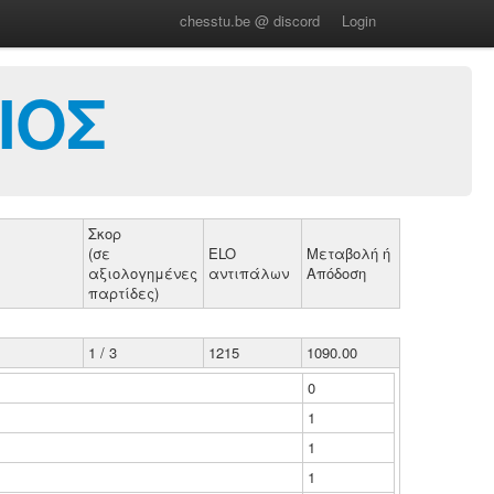
chesstu.be @ discord
Login
ΙΟΣ
Σκορ
(σε
ELO
Μεταβολή ή
αξιολογημένες
αντιπάλων
Απόδοση
παρτίδες)
1 / 3
1215
1090.00
0
1
1
1