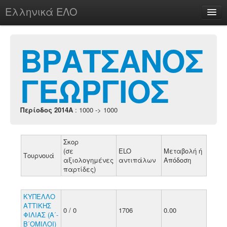
Ελληνικά ΕΛΟ
Περί
ΒΡΑΤΣΑΝΟΣ
ΓΕΩΡΓΙΟΣ
chesstu.be @ discord
Login
Περίοδος 2014A
: 1000 -> 1000
Σκορ
(σε
ELO
Μεταβολή ή
Τουρνουά
αξιολογημένες
αντιπάλων
Απόδοση
παρτίδες)
ΚΥΠΕΛΛΟ
ΑΤΤΙΚΗΣ
0 / 0
1706
0.00
ΦΙΛΙΑΣ (Α΄-
Β΄ΟΜΙΛΟΙ)