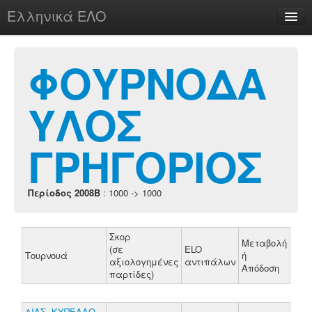
Ελληνικά ΕΛΟ
Περί
ΦΟΥΡΝΟΔΑ
ΥΛΟΣ
chesstu.be @ discord
Login
ΓΡΗΓΟΡΙΟΣ
Περίοδος 2008B
: 1000 -> 1000
Σκορ
Μεταβολή
(σε
ELO
Τουρνουά
ή
αξιολογημένες
αντιπάλων
Απόδοση
παρτίδες)
ΔΙΑΣ. ΚΥΠΕΛΛΟ