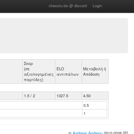
chesstu.be @ discord
Login
Σκορ
(σε
ELO
Μεταβολή ή
αξιολογημένες
αντιπάλων
Απόδοση
παρτίδες)
1.5 / 2
1327.5
4.50
0.5
1
©
Andreas Andreou
2012-2026 [P]