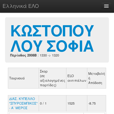
Ελληνικά ΕΛΟ
Περί
ΚΩΣΤΟΠΟΥ
ΛΟΥ ΣΟΦΙΑ
chesstu.be @ discord
Login
Περίοδος 2008B
: 1330 -> 1320
Σκορ
Μεταβολή
(σε
ELO
Τουρνουά
ή
αξιολογημένες
αντιπάλων
Απόδοση
παρτίδες)
ΔΙΑΣ. ΚΥΠΕΛΛΟ
"ΣΠΥΡΟΣΜΠΙΚΟΣ"
0 / 1
1525
-8.75
- Α΄ ΜΕΡΟΣ