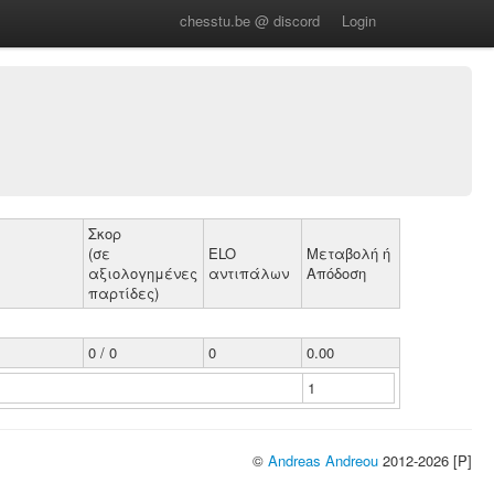
chesstu.be @ discord
Login
Σκορ
(σε
ELO
Μεταβολή ή
αξιολογημένες
αντιπάλων
Απόδοση
παρτίδες)
0 / 0
0
0.00
1
©
Andreas Andreou
2012-2026 [P]