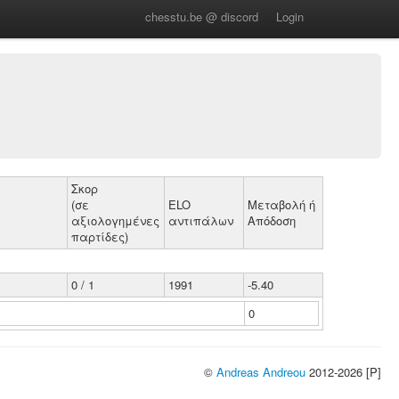
chesstu.be @ discord
Login
Σκορ
(σε
ELO
Μεταβολή ή
αξιολογημένες
αντιπάλων
Απόδοση
παρτίδες)
0 / 1
1991
-5.40
0
©
Andreas Andreou
2012-2026 [P]