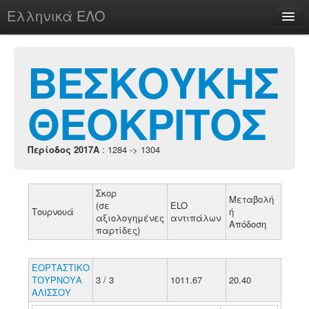
Ελληνικά ΕΛΟ
Περί
ΒΕΣΚΟΥΚΗΣ
ΘΕΟΚΡΙΤΟΣ
chesstu.be @ discord
Login
Περίοδος 2017A
: 1284 -> 1304
Σκορ
Μεταβολή
(σε
ELO
Τουρνουά
ή
αξιολογημένες
αντιπάλων
Απόδοση
παρτίδες)
ΕΟΡΤΑΣΤΙΚΟ
ΤΟΥΡΝΟΥΑ
3 / 3
1011.67
20.40
ΑΛΙΣΣΟΥ