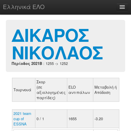
Ελληνικά ΕΛΟ
Περί
ΔΙΚΑΡΟΣ
ΝΙΚΟΛΑΟΣ
chesstu.be @ discord
Login
Περίοδος 2021B
: 1255 -> 1252
Σκορ
(σε
ELO
Μεταβολή ή
Τουρνουά
αξιολογημένες
αντιπάλων
Απόδοση
παρτίδες)
2021 team
cup of
0 / 1
1655
-3.20
ESSNA