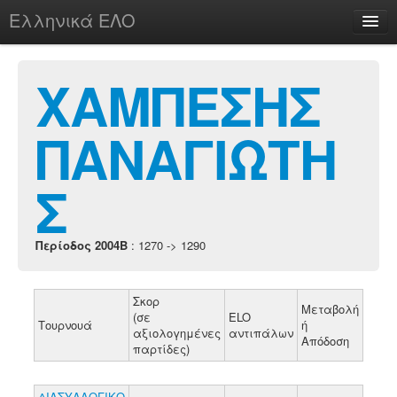
Ελληνικά ΕΛΟ
Περί
ΧΑΜΠΕΣΗΣ
ΠΑΝΑΓΙΩΤΗ
chesstu.be @ discord
Login
Σ
Περίοδος 2004B
: 1270 -> 1290
Σκορ
Μεταβολή
(σε
ELO
Τουρνουά
ή
αξιολογημένες
αντιπάλων
Απόδοση
παρτίδες)
ΔΙΑΣΥΛΛΟΓΙΚΟ