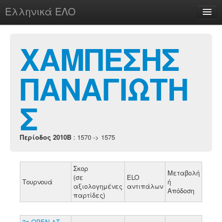
Ελληνικά ΕΛΟ
Περί
ΧΑΜΠΕΣΗΣ
ΠΑΝΑΓΙΩΤΗ
chesstu.be @ discord
Login
Σ
Περίοδος 2010B
: 1570 -> 1575
Σκορ
Μεταβολή
(σε
ELO
Τουρνουά
ή
αξιολογημένες
αντιπάλων
Απόδοση
παρτίδες)
3o ΟΡΕΝ ΔΤ