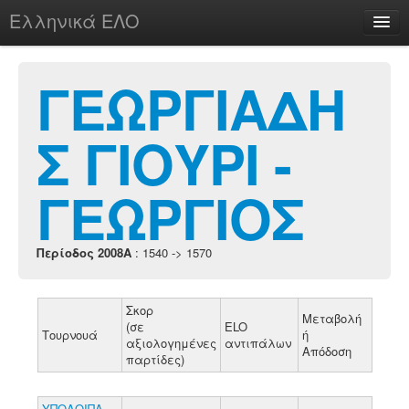
Ελληνικά ΕΛΟ
Περί
ΓΕΩΡΓΙΑΔΗ
Σ ΓΙΟΥΡΙ -
chesstu.be @ discord
Login
ΓΕΩΡΓΙΟΣ
Περίοδος 2008A
: 1540 -> 1570
Σκορ
Μεταβολή
(σε
ELO
Τουρνουά
ή
αξιολογημένες
αντιπάλων
Απόδοση
παρτίδες)
ΥΠΟΛΟΙΠΑ