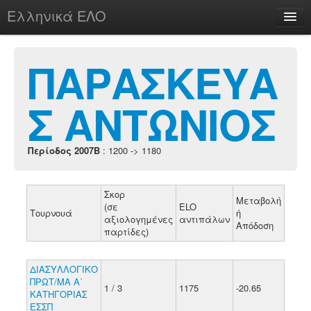
Ελληνικά ΕΛΟ
Περί
ΠΑΡΑΣΚΕΥΑ
Σ ΑΝΤΩΝΙΟΣ
chesstu.be @ discord
Login
Περίοδος 2007B
: 1200 -> 1180
Σκορ
Μεταβολή
(σε
ELO
Τουρνουά
ή
αξιολογημένες
αντιπάλων
Απόδοση
παρτίδες)
ΔΙΑΣΥΛΛΟΓΙΚΟ
ΠΡΩΤ/ΜΑ Α΄
1 / 3
1175
-20.65
ΚΑΤΗΓΟΡΙΑΣ
ΕΣΣΠ