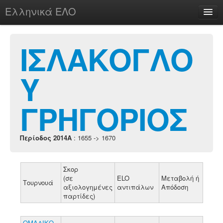
Ελληνικά ΕΛΟ
Περί
ΙΣΛΑΚΟΓΛΟ
Υ
chesstu.be @ discord
Login
ΓΡΗΓΟΡΙΟΣ
Περίοδος 2014A
: 1655 -> 1670
Σκορ
(σε
ELO
Μεταβολή ή
Τουρνουά
αξιολογημένες
αντιπάλων
Απόδοση
παρτίδες)
ΟΜΑΔΙΚΟ