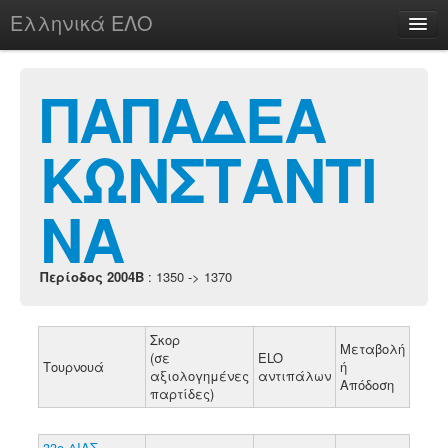
Ελληνικά ΕΛΟ
Περί
ΠΑΠΑΔΕΑ
ΚΩΝΣΤΑΝΤΙ
chesstu.be @ discord
Login
ΝΑ
Περίοδος 2004B
: 1350 -> 1370
Σκορ
Μεταβολή
(σε
ELO
Τουρνουά
ή
αξιολογημένες
αντιπάλων
Απόδοση
παρτίδες)
33ο ΔΙΑΣ.