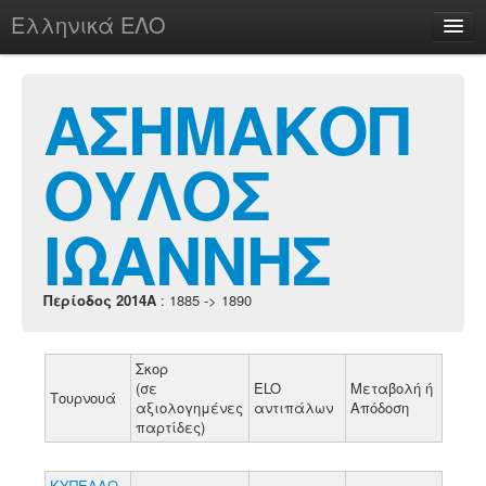
Ελληνικά ΕΛΟ
Περί
ΑΣΗΜΑΚΟΠ
ΟΥΛΟΣ
chesstu.be @ discord
Login
ΙΩΑΝΝΗΣ
Περίοδος 2014A
: 1885 -> 1890
Σκορ
(σε
ELO
Μεταβολή ή
Τουρνουά
αξιολογημένες
αντιπάλων
Απόδοση
παρτίδες)
ΚΥΠΕΛΛΟ