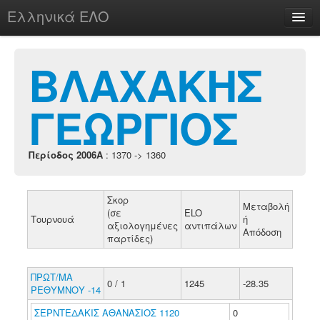
Ελληνικά ΕΛΟ
Περί
ΒΛΑΧΑΚΗΣ
ΓΕΩΡΓΙΟΣ
chesstu.be @ discord
Login
Περίοδος 2006A
: 1370 -> 1360
Σκορ
Μεταβολή
(σε
ELO
Τουρνουά
ή
αξιολογημένες
αντιπάλων
Απόδοση
παρτίδες)
ΠΡΩΤ/ΜΑ
0 / 1
1245
-28.35
ΡΕΘΥΜΝΟΥ -14
ΣΕΡΝΤΕΔΑΚΙΣ ΑΘΑΝΑΣΙΟΣ 1120
0