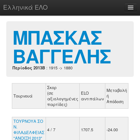
Ελληνικά ΕΛΟ
Περί
ΜΠΑΣΚΑΣ
ΒΑΓΓΕΛΗΣ
chesstu.be @ discord
Login
Περίοδος 2013B
: 1915 -> 1880
Σκορ
Μεταβολή
(σε
ELO
Τουρνουά
ή
αξιολογημένες
αντιπάλων
Απόδοση
παρτίδες)
ΤΟΥΡΝΟΥΑ ΣΟ
Ν.
4 / 7
1707.5
-24.00
ΦΙΛΑΔΕΛΦΕΙΑΣ
"ΑΝΟΙΞΗ 2013"