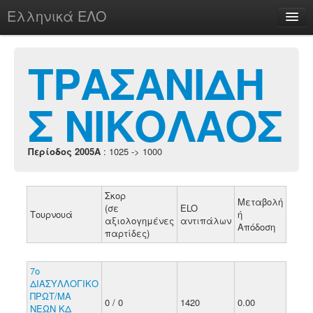
Ελληνικά ΕΛΟ
Περί
ΤΡΑΣΑΝΙΔΗ
Σ ΝΙΚΟΛΑΟΣ
chesstu.be @ discord
Login
Περίοδος 2005A
: 1025 -> 1000
Σκορ
Μεταβολή
(σε
ELO
Τουρνουά
ή
αξιολογημένες
αντιπάλων
Απόδοση
παρτίδες)
7ο
ΔΙΑΣΥΛΛΟΓΙΚΟ
ΠΡΩΤ/ΜΑ
0 / 0
1420
0.00
ΝΕΩΝ ΚΔ